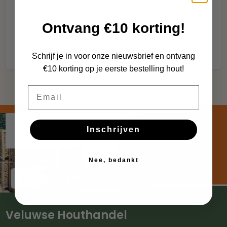
info@veluwsehouthandel.nl
; we helpen je
graag verder door de factuur per mail
Ontvang €10 korting!
opnieuw te versturen.
Schrijf je in voor onze nieuwsbrief en ontvang
€10 korting op je eerste bestelling hout!
Email
Inschrijven
Nee, bedankt
Veluwse Houthandel