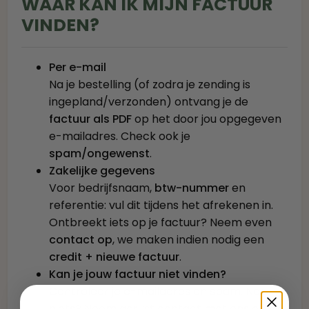
WAAR KAN IK MIJN FACTUUR
VINDEN?
Per e-mail
Na je bestelling (of zodra je zending is
ingepland/verzonden) ontvang je de
factuur als PDF
op het door jou opgegeven
e-mailadres. Check ook je
spam/ongewenst
.
Zakelijke gegevens
Voor bedrijfsnaam,
btw-nummer
en
referentie: vul dit tijdens het afrekenen in.
Ontbreekt iets op je factuur? Neem even
contact op
, we maken indien nodig een
credit + nieuwe factuur
.
Kan je jouw factuur niet vinden?
Controleer je e-mailadres en spam. Nog
niets? Neem gerust contact met ons op via