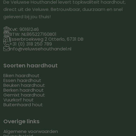
De Veluwse Houthandel levert topkwaliteit haardhout,
direct uit de Veluwe. Betrouwbaar, duurzaam en snel
geleverd bij jou thuis!

KvK: 90161246

BTW: NL865227160B01

Esserbroekweg 2 Otterlo, 6731 DB

+31 (0) 318 250 789

info@veluwsehouthandel.nl
Soorten haardhout
Eiken haardhout
Essen haardhout
Beuken haardhout
Berken haardhout
Gemixt haardhout
Vuurkorf hout
Buitenhaard hout
Overige links
Algemene voorwaarden