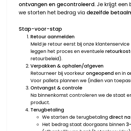
ontvangen en gecontroleerd
. Je krijgt ee
we storten het bedrag via
dezelfde betaa
Stap-voor-stap
Retour aanmelden
Meld je retour eerst bij onze klantenservice
leggen het proces en eventuele
retourkos
retourbeleid).
Verpakken & ophalen/afgeven
Retourneer bij voorkeur
ongeopend
en in
o
Voor pallets plannen we (indien van toepa
Ontvangst & controle
Na binnenkomst controleren we de staat 
product.
Terugbetaling
We starten de terugbetaling
direct n
Het bedrag staat doorgaans binnen
3