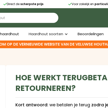
Direct de
scherpste prijs
Voor zakelijk en
particul


t haardhout
Haardhout soorten
Beoordelingen
OM OP DE VERNIEUWDE WEBSITE VAN DE VELUWSE HOUTH
HOE WERKT TERUGBETA
RETOURNEREN?
Kort antwoord:
we betalen je terug
zodra je