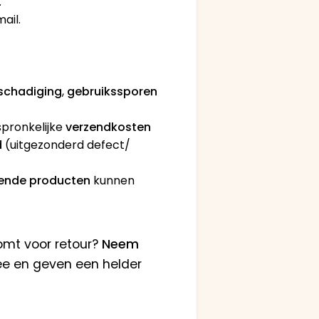
.
ail.
schadiging
,
gebruikssporen
pronkelijke
verzendkosten
d
(uitgezonderd defect/
ende producten
kunnen
komt voor retour?
Neem
mee en geven een helder