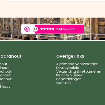
haardhout
Overige links
dhout
Algemene voorwaarden
dhout
Privacybeleid
rdhout
Verzending & retourneren
rdhout
Klachten beleid
rdhout
Beoordelingen
ut
Contact
d hout