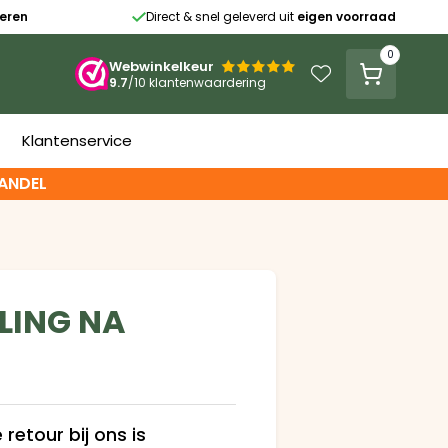
ieren
Direct & snel geleverd uit
eigen voorraad

0
Webwinkelkeur


9.7
/10 klantenwaardering
Klantenservice
ANDEL
LING NA
 retour bij ons is