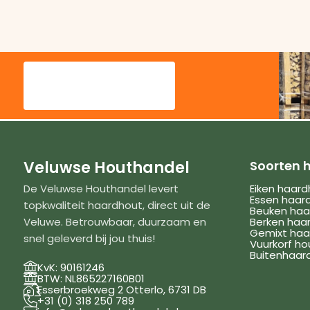
Veluwse Houthandel
Soorten 
De Veluwse Houthandel levert
Eiken haar
Essen haar
topkwaliteit haardhout, direct uit de
Beuken haa
Veluwe. Betrouwbaar, duurzaam en
Berken haa
Gemixt haa
snel geleverd bij jou thuis!
Vuurkorf ho
Buitenhaar

KvK: 90161246

BTW: NL865227160B01

Esserbroekweg 2 Otterlo, 6731 DB

+31 (0) 318 250 789