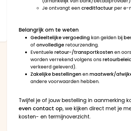
(afhankelijk van bank/betaalprovider)
Je ontvangt een
creditfactuur
per e-m
Belangrijk om te weten
Gedeeltelijke vergoeding
kan gelden bij
be
of
onvolledige
retourzending.
Eventuele
retour-/transportkosten
en oors
worden verrekend volgens ons
retourbelei
verkeerd geleverd).
Zakelijke bestellingen
en
maatwerk/afwijk
andere voorwaarden hebben.
Twijfel je of jouw bestelling in aanmerking 
even contact op
, we kijken direct met je 
kosten- en termijnoverzicht.