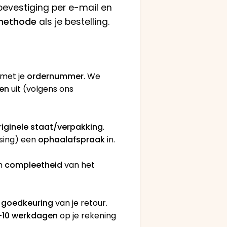
n bevestiging per e-mail en
lmethode
als je bestelling.
 met je
ordernummer
. We
ten
uit (volgens ons
riginele staat/verpakking
.
ssing) een
ophaalafspraak
in.
en
compleetheid
van het
a goedkeuring
van je retour.
–10 werkdagen
op je rekening