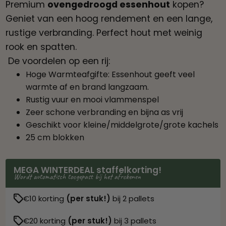
Premium
ovengedroogd essenhout
kopen?
Geniet van een hoog rendement en een lange,
rustige verbranding. Perfect hout met weinig
rook en spatten.
De voordelen op een rij:
Hoge Warmteafgifte: Essenhout geeft veel
warmte af en brand langzaam.
Rustig vuur en mooi vlammenspel
Zeer schone verbranding en bijna as vrij
Geschikt voor kleine/middelgrote/grote kachels
25 cm blokken
MEGA WINTERDEAL staffelkorting!
Wordt automatisch toegepast bij het afrekenen

€10 korting
(per stuk!)
bij 2 pallets

€20 korting
(per stuk!)
bij 3 pallets