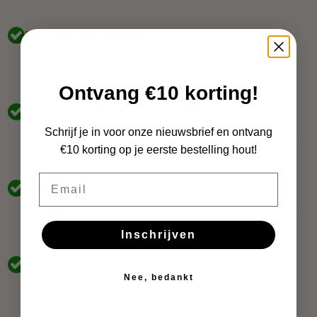
DE SCHERPSTE PRIJS
Jouw haardhout voor de beste prijs, transparent en
zonder gedoe.
Ontvang €10 korting!
HOGE KLANTENWAARDERING
Schrijf je in voor onze nieuwsbrief en ontvang
Jouw haardhout voor de beste prijs, transparent en
€10 korting op je eerste bestelling hout!
zonder gedoe.
Email
SNELLE THUISBEZORGING
Jouw haardhout voor de beste prijs, transparent en
zonder gedoe.
Inschrijven
PERSOONLIJK
Nee, bedankt
Wij helpen jou zoals we zelf ook geholpen zouden
willen worden.