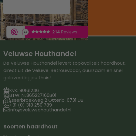
Veluwse Houthandel
De Veluwse Houthandel levert topkwaliteit haardhout,
direct uit de Veluwe. Betrouwbaar, duurzaam en snel
geleverd bij jou thuis!

KvK: 90161246

BTW: NL865227160B01

Esserbroekweg 2 Otterlo, 6731 DB

+31 (0) 318 250 789

info@veluwsehouthandel.nl
Soorten haardhout