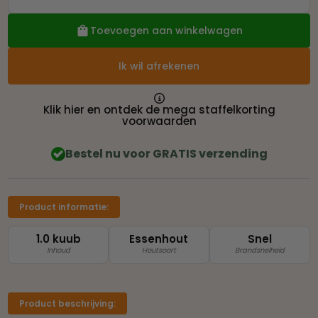
Toevoegen aan winkelwagen
Ik wil afrekenen

Klik hier en ontdek de mega staffelkorting
voorwaarden
Bestel nu voor GRATIS verzending
Product informatie:
1.0 kuub
Essenhout
Snel
Inhoud
Houtsoort
Brandsnelheid
Product beschrijving: